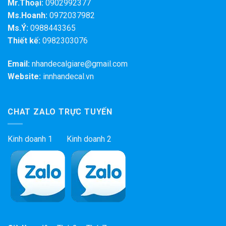
Mr.Thoại:
0902992377
Ms.Hoanh:
0972037982
Ms.Ý:
0988443365
Thiết kế:
0982303076
Email:
nhandecalgiare@gmail.com
Website:
innhandecal.vn
CHAT ZALO TRỰC TUYẾN
Kinh doanh 1 Kinh doanh 2