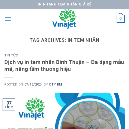
Skip
IN NHANH TEM NHÃN GIÁ RẺ
to
content
0
TAG ARCHIVES:
IN TEM NHÃN
TIN TỨC
Dịch vụ in tem nhãn Bình Thuận – Đa dạng mẫu
mã, nâng tầm thương hiệu
POSTED ON
07/12/2024
BY
CTY BM
07
Th12