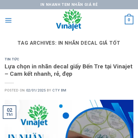
Skip
IN NHANH TEM NHÃN GIÁ RẺ
to
content
0
TAG ARCHIVES:
IN NHÃN DECAL GIÁ TỐT
TIN TỨC
Lựa chọn in nhãn decal giấy Bến Tre tại Vinajet
– Cam kết nhanh, rẻ, đẹp
POSTED ON
02/01/2025
BY
CTY BM
02
Th1