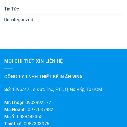
Tin Tức
Uncategorized
MỌI CHI TIẾT XIN LIÊN HỆ
CÔNG TY TNHH THIẾT KẾ IN ẤN VINA
Số:
1396/47 Lê Đức Thọ, F13, Q. Gò Vấp, Tp.HCM.
Mr.Thoại:
0902992377
Ms.Hoanh:
0972037982
Ms.Ý:
0988443365
Thiết kế:
0982303076