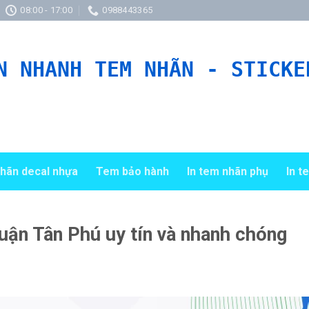
08:00 - 17:00
0988443365
N NHANH TEM NHÃN - STICKE
hãn decal nhựa
Tem bảo hành
In tem nhãn phụ
In t
quận Tân Phú uy tín và nhanh chóng