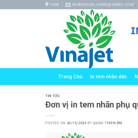
Skip
HCM
NHANDECALGIARE@GMAIL.COM
to
content
I
Trang Chủ
In tem nhãn dán
N
TIN TỨC
Đơn vị in tem nhãn phụ 
POSTED ON
26/12/2024
BY
QUOC THIEN BM