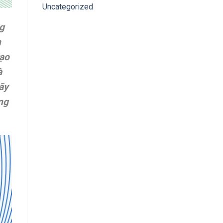
Uncategorized
ng
n
tạo
à
ãy
ng