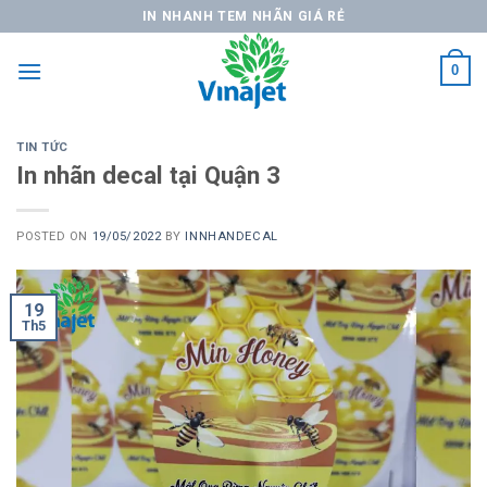
Skip
IN NHANH TEM NHÃN GIÁ RẺ
to
content
0
TIN TỨC
In nhãn decal tại Quận 3
POSTED ON
19/05/2022
BY
INNHANDECAL
19
Th5