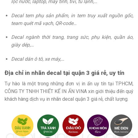
lọc nước, laptop, máy tính, tivi, tủ lạnh,…
Decal tem phụ sản phẩm, in tem truy xuất nguồn gốc,
team quét mã vạch, QR-code…
Decal ngành thời trang, trang sức, phụ kiện, quần áo,
giày dép,…
Decal dán ô tô, xe máy,…
Địa chỉ in nhãn decal tại quận 3 giá rẻ, uy tín
Tự hào là một trong những đơn vị in ấn uy tín tại TPHCM,
CÔNG TY TNHH THIẾT KẾ IN ẤN VINA xin giới thiệu đến quý
khách hàng dịch vụ in nhãn decal quận 3 giá rẻ, chất lượng.