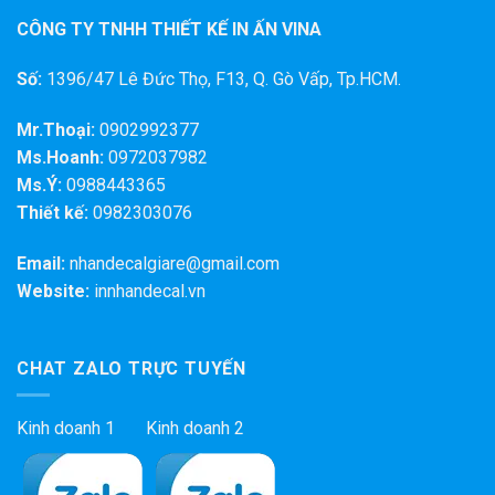
CÔNG TY TNHH THIẾT KẾ IN ẤN VINA
Số:
1396/47 Lê Đức Thọ, F13, Q. Gò Vấp, Tp.HCM.
Mr.Thoại:
0902992377
Ms.Hoanh:
0972037982
Ms.Ý:
0988443365
Thiết kế:
0982303076
Email:
nhandecalgiare@gmail.com
Website:
innhandecal.vn
CHAT ZALO TRỰC TUYẾN
Kinh doanh 1 Kinh doanh 2