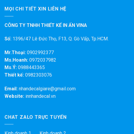
MỌI CHI TIẾT XIN LIÊN HỆ
CÔNG TY TNHH THIẾT KẾ IN ẤN VINA
Số:
1396/47 Lê Đức Thọ, F13, Q. Gò Vấp, Tp.HCM.
Mr.Thoại:
0902992377
Ms.Hoanh:
0972037982
Ms.Ý:
0988443365
Thiết kế:
0982303076
Email:
nhandecalgiare@gmail.com
Website:
innhandecal.vn
CHAT ZALO TRỰC TUYẾN
Kinh doanh 1 Kinh doanh 2