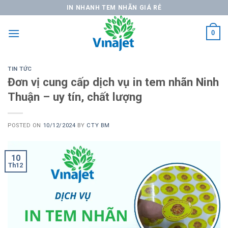
Skip
IN NHANH TEM NHÃN GIÁ RẺ
to
content
0
TIN TỨC
Đơn vị cung cấp dịch vụ in tem nhãn Ninh
Thuận – uy tín, chất lượng
POSTED ON
10/12/2024
BY
CTY BM
10
Th12