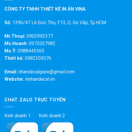
CÔNG TY TNHH THIẾT KẾ IN ẤN VINA
Số:
1396/47 Lê Đức Thọ, F13, Q. Gò Vấp, Tp.HCM.
Mr.Thoại:
0902992377
Ms.Hoanh:
0972037982
Ms.Ý:
0988443365
Thiết kế:
0982303076
Email:
nhandecalgiare@gmail.com
Website:
innhandecal.vn
CHAT ZALO TRỰC TUYẾN
Kinh doanh 1 Kinh doanh 2