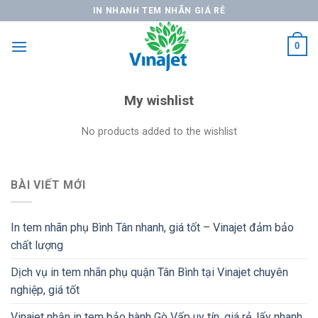
Skip
IN NHANH TEM NHÃN GIÁ RẺ
to
content
0
My wishlist
No products added to the wishlist
BÀI VIẾT MỚI
In tem nhãn phụ Bình Tân nhanh, giá tốt – Vinajet đảm bảo
chất lượng
Dịch vụ in tem nhãn phụ quận Tân Bình tại Vinajet chuyên
nghiệp, giá tốt
Vinajet nhận in tem bảo hành Gò Vấp uy tín, giá rẻ, lấy nhanh