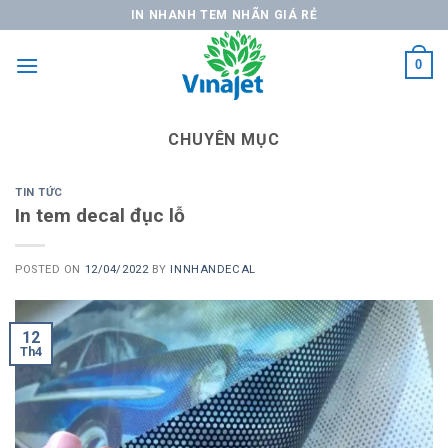
Skip
IN NHANH TEM NHÃN GIÁ RẺ
to
content
0
CHUYÊN MỤC
TIN TỨC
In tem decal đục lỗ
POSTED ON
12/04/2022
BY
INNHANDECAL
12
Th4