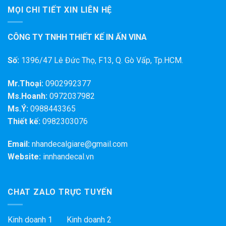
MỌI CHI TIẾT XIN LIÊN HỆ
CÔNG TY TNHH THIẾT KẾ IN ẤN VINA
Số:
1396/47 Lê Đức Thọ, F13, Q. Gò Vấp, Tp.HCM.
Mr.Thoại:
0902992377
Ms.Hoanh:
0972037982
Ms.Ý:
0988443365
Thiết kế:
0982303076
Email:
nhandecalgiare@gmail.com
Website:
innhandecal.vn
CHAT ZALO TRỰC TUYẾN
Kinh doanh 1 Kinh doanh 2